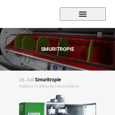
SMURITROPIE
26 Juil
Smuritropie
Publié le 11:43h
in
by
Tom Larcheron