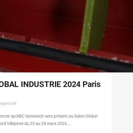
OBAL INDUSTRIE 2024 Paris
egorized
ncer qu’ABC Swisstech sera présent au Salon Global
Nord Villepinte du 25 au 28 mars 2024...