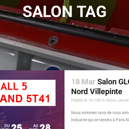
SALON TAG
18 Mar
Salon GL
Nord Villepinte
Publié le 16:19h
in
Salon
,
Uncat
Nous sommes ravis de vous anno
Industrie qui se tiendra à Paris 