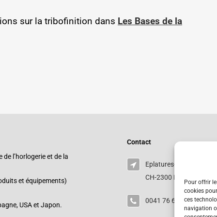
ions sur la tribofinition dans
Les Bases de la
Contact
e l’horlogerie et de la
Eplatures-grise 17
CH-2300 La Chaux-de-Fo
roduits et équipements)
Pour offrir l
cookies pour
ces technolo
0041 76 693 8063
pagne, USA et Japon.
navigation ou